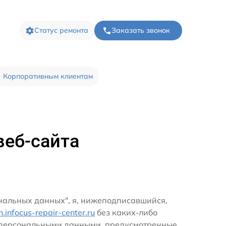
Статус ремонта
Заказать звонок
Корпоративным клиентам
веб-сайта
ональных данных", я, нижеподписавшийся,
rn.infocus-repair-center.ru
без каких-либо
и персональными данными, предусмотренные