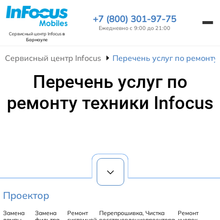
+7 (800) 301-97-75
Ежедневно с 9:00 до 21:00
Сервисный центр Infocus
в
Барнауле
Сервисный центр Infocus
Перечень услуг по ремонту 
Перечень услуг по
ремонту техники Infocus
Проектор
Замена
Замена
Ремонт
Перепрошивка,
Чистка
Ремонт
лампы
фильтра
системной
восстановление
проектора
кнопок