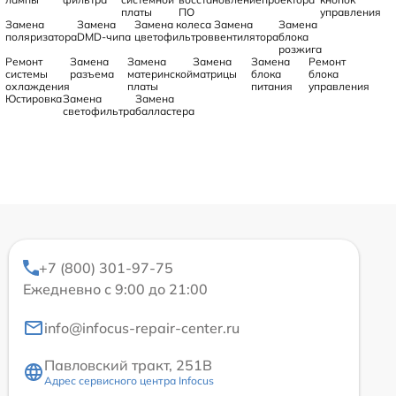
платы
ПО
управления
Замена
Замена
Замена колеса
Замена
Замена
поляризатора
DMD-чипа
цветофильтров
вентилятора
блока
розжига
Ремонт
Замена
Замена
Замена
Замена
Ремонт
системы
разъема
материнской
матрицы
блока
блока
охлаждения
платы
питания
управления
Юстировка
Замена
Замена
светофильтра
балластера
+7 (800) 301-97-75
Ежедневно с 9:00 до 21:00
info@infocus-repair-center.ru
Павловский тракт, 251В
Адрес сервисного центра Infocus